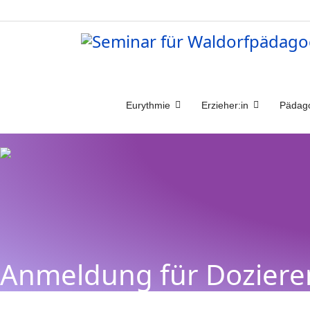
Eurythmie
Erzieher:in
Pädag
Anmeldung für Dozier