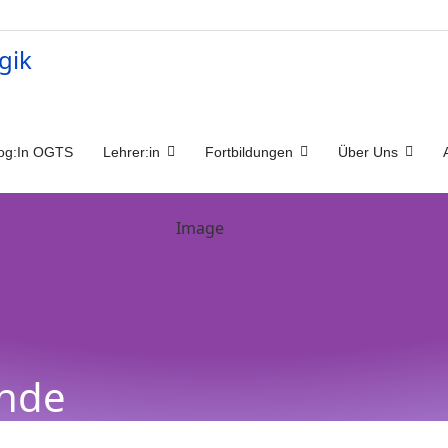
og:In OGTS
Lehrer:in
Fortbildungen
Über Uns
ende