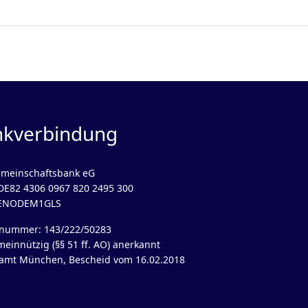
nkverbindung
meinschaftsbank eG
DE82 4306 0967 820 2495 300
GENODEM1GLS
rnummer: 143/222/50283
meinnützig (§§ 51 ff. AO) anerkannt
amt München, Bescheid vom 16.02.2018