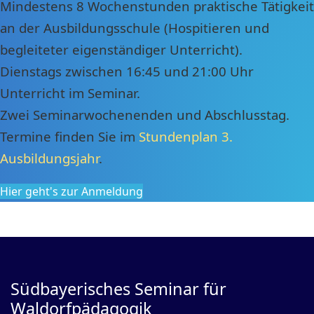
Mindestens 8 Wochenstunden praktische Tätigkeit
an der Ausbildungsschule (Hospitieren und
begleiteter eigenständiger Unterricht).
Dienstags zwischen 16:45 und 21:00 Uhr
Unterricht im Seminar.
Zwei Seminarwochenenden und Abschlusstag.
Termine finden Sie im
Stundenplan 3.
Ausbildungsjahr
.
Hier geht's zur Anmeldung
Südbayerisches Seminar für
Waldorfpädagogik