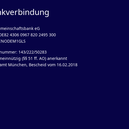
nkverbindung
meinschaftsbank eG
DE82 4306 0967 820 2495 300
GENODEM1GLS
rnummer: 143/222/50283
meinnützig (§§ 51 ff. AO) anerkannt
amt München, Bescheid vom 16.02.2018