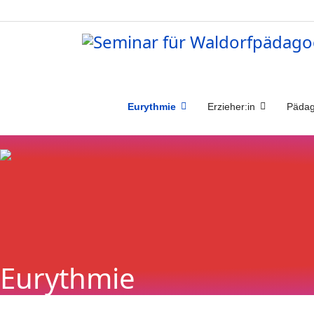
Eurythmie
Erzieher:in
Pädag
Eurythmie