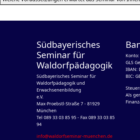
Südbayerisches
Ba
Seminar für
Konto:
Waldorfpädagogik
GLS Ge
IBAN: 
Südbayerisches Seminar für
BIC: 
Waldorfpädagogik und
Steue
Erwachsenenbildung
Als ge
e.V.
Finanz
Max-Proebstl-Straße 7 - 81929
München
Tel 089 33 03 85 95 - Fax 089 33 03 85
94
info@waldorfseminar-muenchen.de