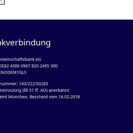
nkverbindung
meinschaftsbank eG
DE82 4306 0967 820 2495 300
GENODEM1GLS
rnummer: 143/222/50283
meinnützig (§§ 51 ff. AO) anerkannt
amt München, Bescheid vom 16.02.2018