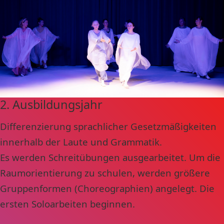
2. Ausbildungsjahr
Differenzierung sprachlicher Gesetzmäßigkeiten
innerhalb der Laute und Grammatik.
Es werden Schreitübungen ausgearbeitet. Um die
Raumorientierung zu schulen, werden größere
Gruppenformen (Choreographien) angelegt. Die
ersten Soloarbeiten beginnen.