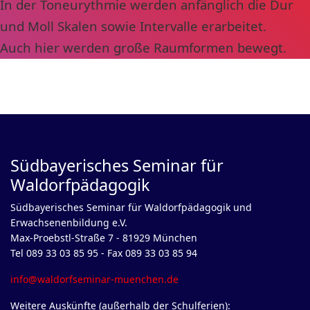
In der Toneurythmie werden anfänglich die Dur
und Moll Skalen sowie Intervalle erarbeitet.
Auch hier werden große Raumformen bewegt.
Südbayerisches Seminar für
Waldorfpädagogik
Südbayerisches Seminar für Waldorfpädagogik und
Erwachsenenbildung e.V.
Max-Proebstl-Straße 7 - 81929 München
Tel 089 33 03 85 95 - Fax 089 33 03 85 94
info@waldorfseminar-muenchen.de
Weitere Auskünfte (außerhalb der Schulferien):