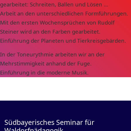
gearbeitet: Schreiten, Ballen und Lösen …
Arbeit an den unterschiedlichen Formführungen.
Mit den ersten Wochensprüchen von Rudolf
Steiner wird an den Farben gearbeitet.
Einführung der Planeten und Tierkreisgebärden.
In der Toneurythmie arbeiten wir an der
Mehrstimmigkeit anhand der Fuge.
Einführung in die moderne Musik.
Südbayerisches Seminar für
Waldorfpädagogik